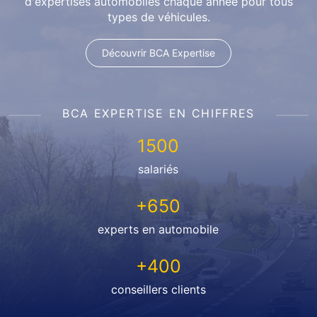
d'expertises automobiles chaque année pour tous
types de véhicules.
Découvrir BCA Expertise
BCA EXPERTISE EN CHIFFRES
1500
salariés
+650
experts en automobile
+400
conseillers clients